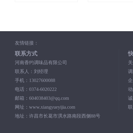
友情链接：
联系方式
河南香约调味品有限公司
关
联系人：刘经理
调
手机：13027600088
企
电话：0374-6020222
动
邮箱：604038403@qq.com
诚
网址：www.xiangyueyijia.com
联
地址：许昌市长葛市潩水路南段西侧88号