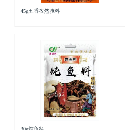
45g五香孜然腌料
30g炖鱼料