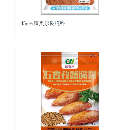
45g香辣奥尔良腌料