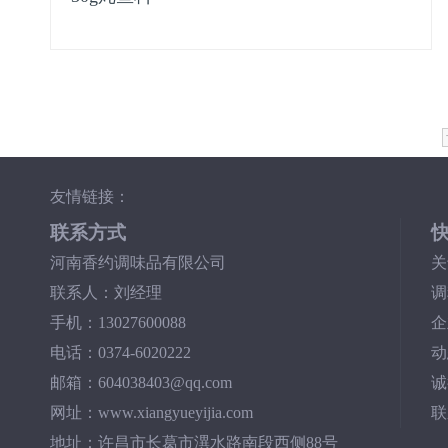
友情链接：
联系方式
河南香约调味品有限公司
关
联系人：刘经理
调
手机：13027600088
企
电话：0374-6020222
动
邮箱：604038403@qq.com
诚
网址：www.xiangyueyijia.com
联
地址：许昌市长葛市潩水路南段西侧88号