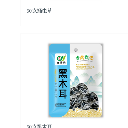
50克蛹虫草
50克黑木耳