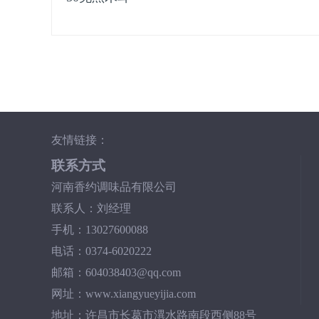
友情链接：
联系方式
河南香约调味品有限公司
联系人：刘经理
手机：13027600088
电话：0374-6020222
邮箱：604038403@qq.com
网址：www.xiangyueyijia.com
地址：许昌市长葛市潩水路南段西侧88号