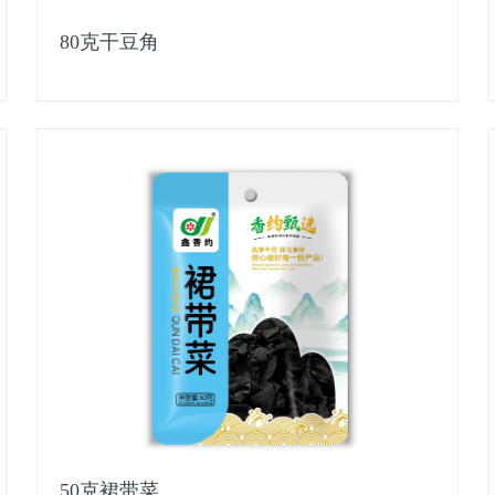
80克干豆角
50克裙带菜