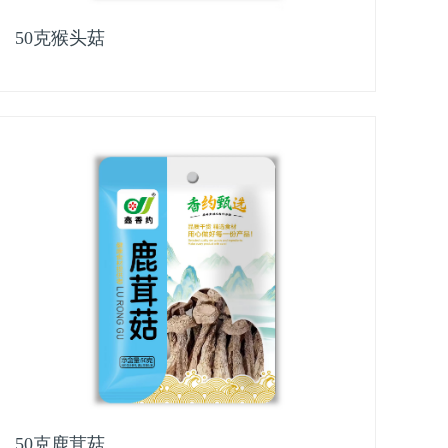
50克猴头菇
50克鹿茸菇